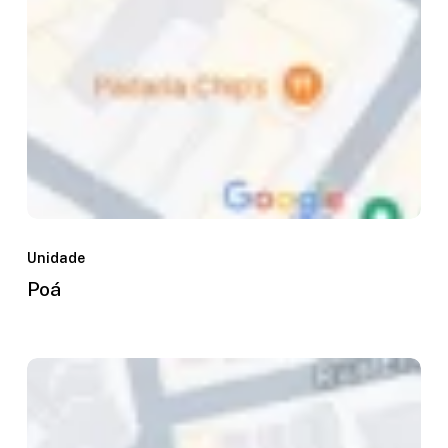
Poá
Unidade
Poá
Mogi
das
Cruzes